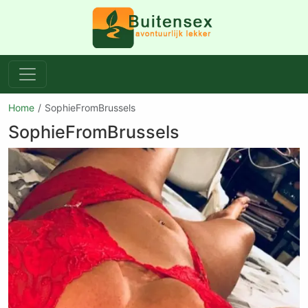
Home
SophieFromBrussels
SophieFromBrussels