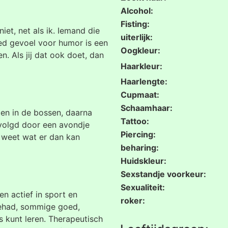
Alcohol:
Fisting:
et, net als ik. Iemand die
uiterlijk:
ed gevoel voor humor is een
Oogkleur:
n. Als jij dat ook doet, dan
Haarkleur:
Haarlengte:
Cupmaat:
Schaamhaar:
len in de bossen, daarna
Tattoo:
gevolgd door een avondje
Piercing:
 weet wat er dan kan
beharing:
Huidskleur:
Sexstandje voorkeur:
Sexualiteit:
en actief in sport en
roker:
 gehad, sommige goed,
s kunt leren. Therapeutisch