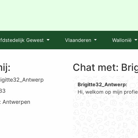
fdstedelijk Gewest
Vlaanderen
Wallonië
ij:
Chat met: Bri
igitte32_Antwerp
Brigitte32_Antwerp:
 33
Hi, welkom op mijn profi
: Antwerpen