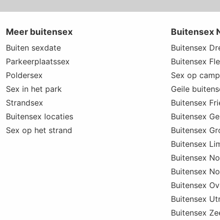
Meer buitensex
Buitensex 
Buiten sexdate
Buitensex Dr
Parkeerplaatssex
Buitensex Fl
Poldersex
Sex op camp
Sex in het park
Geile buiten
Strandsex
Buitensex Fri
Buitensex locaties
Buitensex Ge
Sex op het strand
Buitensex Gr
Buitensex Li
Buitensex N
Buitensex No
Buitensex Ove
Buitensex Ut
Buitensex Ze