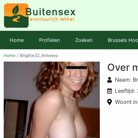
Home
Profielen
Zoeken
Brussels Hoo
Home
Brigitte32_Antwerp
Over m
Naam: Br
Leeftijd:
Woont in