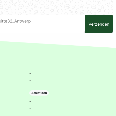
Verzenden
-
-
-
Athletisch
-
-
-