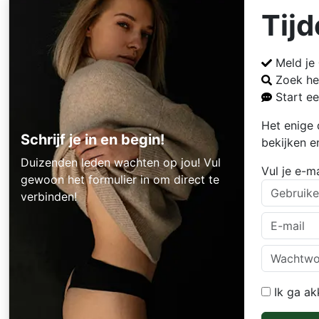
Tijd
Meld je
Zoek he
Start e
Het enige 
Schrijf je in en begin!
bekijken e
Duizenden leden wachten op jou! Vul
Vul je e-m
gewoon het formulier in om direct te
verbinden!
Ik ga a