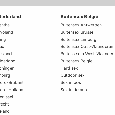
Nederland
Buitensex België
enthe
Buitensex Antwerpen
evoland
Buitensex Brussel
ing
Buitensex Limburg
sex
Buitensex Oost-Vlaanderen
esland
Buitensex in West-Vlaander
lderland
Buitensex Belgie
oningen
Hard sex
mburg
Outdoor sex
oord-Brabant
Sex in bos
ord-Holland
Sex in de auto
rijssel
recht
eland